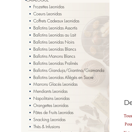
Frozettes Leonidas
Coeurs Leonidas
Coffrets Cadeaux Leonidas
Ballotins Leonidas Assortis
Ballotins Leonidas au Lait
Ballotins Leonidas Noirs
Ballotins Leonidas Blancs
Ballotins Manons Blancs
Ballotins Leonidas Pralinés
Ballotins Gianduja/Giantina/Giamanda
Ballotins Leonidas Allégés en Sucre
Marrons Glacés Leonidas
Mendiants Leonidas
Napolitains Leonidas
De
Orangettes Leonidas
Pâtes de Fruits Leonidas
Tous
Snacking Leonidas
Pour
Thés & Infusions