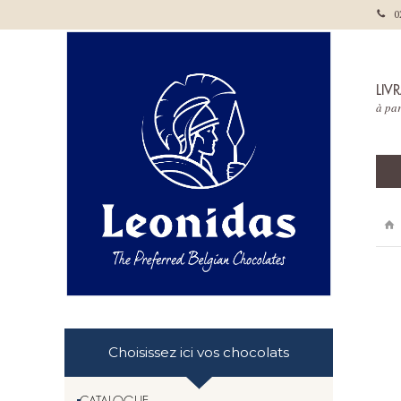
0
LIV
à par
Choisissez ici vos chocolats
CATALOGUE