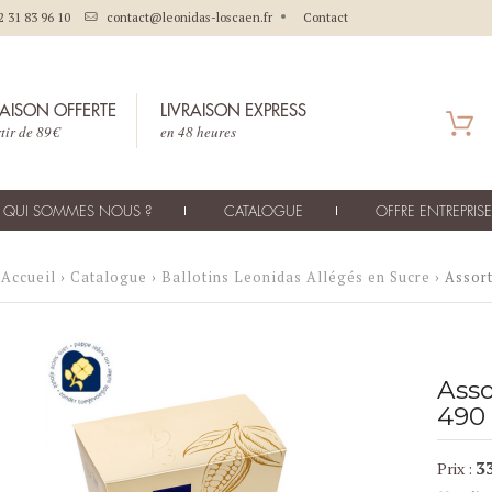
2 31 83 96 10
contact@leonidas-loscaen.fr
Contact
RAISON OFFERTE
LIVRAISON EXPRESS
tir de 89€
en 48 heures
QUI SOMMES NOUS ?
CATALOGUE
OFFRE ENTREPRISE
Accueil
›
Catalogue
›
Ballotins Leonidas Allégés en Sucre
› Assort
Asso
490 
3
Prix :