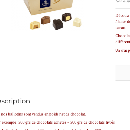
Non disp
Découvre
à base d
cacao.
Chocolat
différent
Un vrai p
scription
 nos ballotins sont vendus en poids net de chocolat.
 exemple: 500 grs de chocolats achetés = 500 grs de chocolats livrés